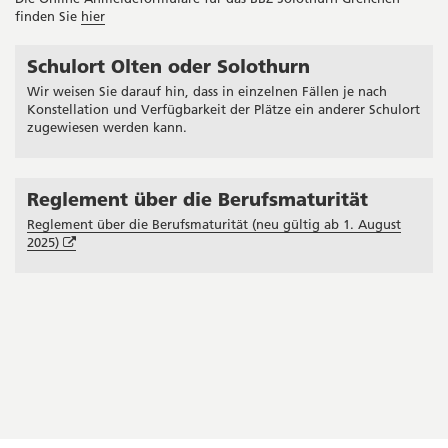
finden Sie
hier
Schulort Olten oder Solothurn
Seitenleiste
Wir weisen Sie darauf hin, dass in einzelnen Fällen je nach
Konstellation und Verfügbarkeit der Plätze ein anderer Schulort
zugewiesen werden kann.
Reglement über die Berufsmaturität
Reglement über die Berufsmaturität (neu gültig ab 1. August
Öffnet
2025)
in
neuem
Fenster
Copyright
Social