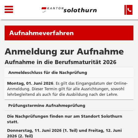
Kanton
Navigation
Hauptnavigation
Service-
Navigation
Solothurn
und
Wichtige
Suche
Seiten
Sie
Aufnahmeverfahren
befinden
sich
Anmeldung zur Aufnahme
Startseite
Hauptnavigation
gerade
Inhalt
Aufnahme in die Berufsmaturität 2026
in:
Sitemap
Suche
Anmeldeschluss für die Nachprüfung
Montag, 01. Juni 2026
. Es gilt das Eingangsdatum der Online-
Anmeldung. Dieser Termin gilt für alle Ausrichtungen, sowohl
lehrbegleitend als auch für die Ausbildung nach der Lehre.
Prüfungstermine Aufnahmeprüfung
Die Nachprüfungen finden nur am Standort Solothurn
statt.
Donnerstag, 11. Juni 2026 (1. Teil) und Freitag, 12. Juni
2026 (2. Teil)